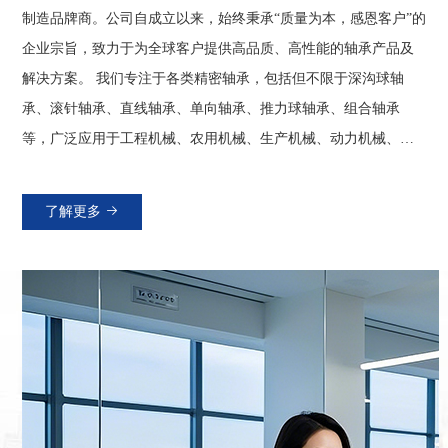
制造品牌商。公司自成立以来，始终秉承“质量为本，感恩客户”的
企业宗旨，致力于为全球客户提供高品质、高性能的轴承产品及
解决方案。 我们专注于各类精密轴承，包括但不限于深沟球轴
承、滚针轴承、直线轴承、单向轴承、推力球轴承、组合轴承
等，广泛应用于工程机械、农用机械、生产机械、动力机械、交
通工具、自动化设备、文旅设备、游乐设备等多个领域。产品以
满足高精度、长寿命、低噪音、高可靠性、耐高低温著称，满足
了解更多
不同客户在复杂工况下的需求。 经过多年的发展，凯之森已在国
内外市场建立了诸多渠道的销售网络，产品远销至亚洲、欧美等
多个国家和地区，赢得了众多国内外知名企业的信赖与合作。我
们坚持以客户为中心，提供从产品选型、技术支持到售后服务的
全方位服务，确保客户买的放心、使的省心。 公司倡导“诚信、感
恩、创新、超越”的企业文化，鼓励员工保持本心、感恩客户、不
断学习、勇于创新，强调团队合作与个人价值的共同实现。我们
坚信，企业的成功源于每一位员工的努力与贡献，也离不开社会